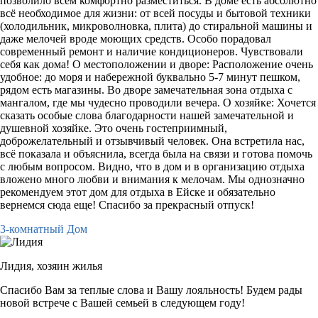
позволило всем комфортно разместиться. В доме есть абсолютно
всё необходимое для жизни: от всей посуды и бытовой техники
(холодильник, микроволновка, плита) до стиральной машины и
даже мелочей вроде моющих средств. Особо порадовал
современный ремонт и наличие кондиционеров. Чувствовали
себя как дома! О местоположении и дворе: Расположение очень
удобное: до моря и набережной буквально 5-7 минут пешком,
рядом есть магазины. Во дворе замечательная зона отдыха с
мангалом, где мы чудесно проводили вечера. О хозяйке: Хочется
сказать особые слова благодарности нашей замечательной и
душевной хозяйке. Это очень гостеприимный,
доброжелательный и отзывчивый человек. Она встретила нас,
всё показала и объяснила, всегда была на связи и готова помочь
с любым вопросом. Видно, что в дом и в организацию отдыха
вложено много любви и внимания к мелочам. Мы однозначно
рекомендуем этот дом для отдыха в Ейске и обязательно
вернемся сюда еще! Спасибо за прекрасный отпуск!
3-комнатный Дом
Лидия,
хозяин жилья
Спасибо Вам за теплые слова и Вашу лояльность! Будем рады
новой встрече с Вашей семьей в следующем году!