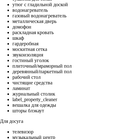
утюг с гладильной доской
водонагреватель
газовый водонагреватель
металлическая дверь
домофон
раскладная кровать
шкаф
гардеробная
москитная сетка
звукоизоляция
гостиный уголок
плиточный/мраморный пол
деревянный/паркетный пол
рабочий стол
чистящие средства
ламинат
журнальный столик
label_property_cleaner
вешалка для одежды
шторы блэкаут
Для досуга
телевизор
музыкальный центр