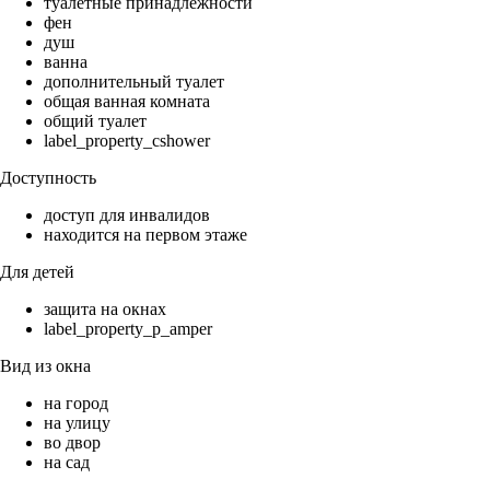
туалетные принадлежности
фен
душ
ванна
дополнительный туалет
общая ванная комната
общий туалет
label_property_cshower
Доступность
доступ для инвалидов
находится на первом этаже
Для детей
защита на окнах
label_property_p_amper
Вид из окна
на город
на улицу
во двор
на сад