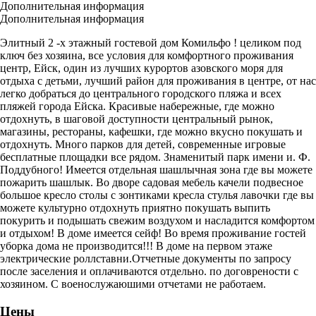
Дополнительная информация
Дополнительная информация
Элитный 2 -х этажный гостевой дом Комильфо ! целиком под
ключ без хозяина, все условия для комфортного проживания
центр, Ейск, один из лучших курортов азовского моря для
отдыха с детьми, лучший район для проживания в центре, от нас
легко добраться до центрального городского пляжа и всех
пляжей города Ейска. Красивые набережные, где можно
отдохнуть, в шаговой доступности центральный рынок,
магазины, рестораны, кафешки, где можно вкусно покушать и
отдохнуть. Много парков для детей, современные игровые
бесплатные площадки все рядом. Знаменитый парк имени и. Ф.
Поддубного! Имеется отдельная шашлычная зона где вы можете
пожарить шашлык. Во дворе садовая мебель качели подвесное
большое кресло столы с зонтиками кресла стулья лавочки где вы
можете культурно отдохнуть приятно покушать выпить
покурить и подышать свежим воздухом и насладится комфортом
и отдыхом! В доме имеется сейф! Во время проживание гостей
уборка дома не производится!!! В доме на первом этаже
электрические роллставни.Отчетные документы по запросу
после заселения и оплачиваются отдельно. по договрености с
хозяином. С военослужаюшими отчетами не работаем.
Цены