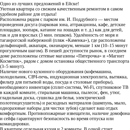
Одно из лучших предложений в Ейске!
Уютная квартира со свежим качественным ремонтом в самом
удобном районе для отдыха!
Расположена рядом с парком им. И. Поддубного — местом
проведения досуга (парковая зона, аттракционы, кафе, детские
площадки, зоопарк, катание на лошадях и т. д.) как для детей,
так и для взрослых (3 мин. пешком). Удалённость от моря и
таганрогской набережной (пляж «Каменка»), где расположены
дельфинарий, аквапарк, океанариум, меньше 1 км (10–15 минут
прогулочным шагом). В пешей доступности рынок, в соседнем
доме расположены сетевые магазины «Пятерочка» и «Магнит
Косметик», рядом с домом остановка общественного транспорта
(3–5 минут).
Наличие нового кухонного оборудования (кофемашина,
холодильник, СВЧ-печь, индукционная электроплита, вытяжка,
фильтр для питьевой воды, посуда и столовые приборы),
необходимого инвентаря (сплит-система, Wi-Fi, спутниковое ТВ
в каждой комнате, стиральная машинка, пылесос, фен, утюг,
гладильная доска, сушилка для белья, электрический
полотенцесушитель) и расходных материалов (шампунь, мыло,
одноразовые наборы для чистки зубов) сделают ваш отдых
комфортным. Противопожарные извещатели, наличие домофона
и сейфа гарантируют безопасность во время отпуска или
командировки.
В квартире отдельная кухня и 2 комнаты. В одной стоит