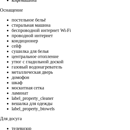
кофемашина
Оснащение
постельное бельё
стиральная машина
беспроводной интернет Wi-Fi
проводной интернет
кондиционер
сейф
сушилка для белья
центральное отопление
утюг с гладильной доской
газовый водонагреватель
металлическая дверь
домофон
шкаф
москитная сетка
ламинат
label_property_cleaner
вешалка для одежды
label_property_btowels
Для досуга
телевизор