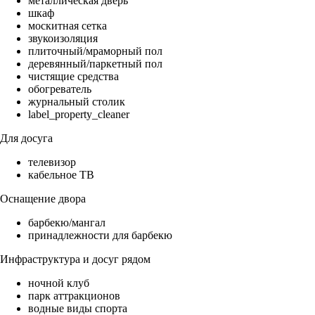
металлическая дверь
шкаф
москитная сетка
звукоизоляция
плиточный/мраморный пол
деревянный/паркетный пол
чистящие средства
обогреватель
журнальный столик
label_property_cleaner
Для досуга
телевизор
кабельное ТВ
Оснащение двора
барбекю/мангал
принадлежности для барбекю
Инфраструктура и досуг рядом
ночной клуб
парк аттракционов
водные виды спорта