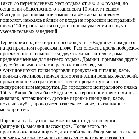
Такси до перечисленных мест отдыха от 200-250 рублей, до
остановки общественного транспорта 10 минут пешком.
Выгодное расположение комплекса «Номера на пляже»
позволяет, находясь вблизи от входа на городской центральный
пляж (150 м), оставаться на достаточном удалении от шума
увеселительных заведений.
Территория водно-спортивного общества «Водник»: находится
на центральном городском пляже. Расположена вдоль побережья
протяжённостью около 1 км, двухэтажные гостевые дома,
предназначенные для летнего отдыха. Домики, примыкая друг к
другу боковыми стенами, располагаются рядами.
Функционируют точки торговли продуктами питания, кафе,
продажа сувениров, причал для организации водных экскурсий,
прокат водных аттракционов, точки продаж путёвок по
экскурсионным маршрутам. До городского центрального пляжа
150 м. Вдоль берега б/о «Водник» на территории пляжа: мини-
аквапарк, аттракционы, детские игровые площадки, кафе,
ночные клубы, проводятся развлекательные, праздничные
мероприятия.
Парковка: на базу отдыха можно заехать для погрузки
(разгрузки), высадки пассажиров. После этого, по
противопожарным нормам, автомобиль необходимо выгнать на
парковку, которая находится сразу за территорией базы (от