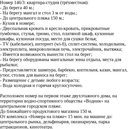
Номер 146/3: квартира-студия (трёхместная):
- До берега 40 м.;
- На берегу мангал и стол 3 м от воды.;
- До центрального пляжа 150 м.;
- Кухня в номере;
- Двуспальная кровать и кресло-кровать, прикроватные
тумбочки, стулья, трюмо, стол, платяной шкаф, кухонные
шкафы, кухонная посуда, место для сушки белья;
- ТV (кабельное), интернет (wi-fi), сплит-система, холодильник,
электроплита, микроволновая печь, электрочайник, вытяжка;
- Имеется возможность вынести стол на берег;
- На берегу оборудованы мангальные зоны отдыха, места для
рыбалки;
- Предоставляется: шампура, барбекю, коптильня, казан, мангал,
утюг, столик для выноса на берег;
- Размещение с детьми любого возраста;
- Вода холодная и горячая круглосуточно.
Расположен номер на первом этаже двухэтажного дома, на
территории водно-спортивного общества «Водник» на
центральном городском пляже.
До ближайшего продуктового магазина 150 м.
От комплекса «Номера на пляже» 15 мин. на машине до:
центрального рынка, дельфинария, океанариума, парка
аттракционов, кинотеатра.