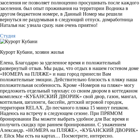
заселения не позволяет полноценно просушивать после каждого
заселения. был опыт проживания на территории Водника в
другом бюджетном номере, в Данный Номер мы решили
вернуться не раздумывая в следующий отпуск. домработница
Наталья нас узнала сразу. нам очень приятно!
Студия
Курорт Кубани,
хозяин жилья
Елена, Благодарю за уделенное время и положительный
развернутый отзыв. Мы рады, что отдых в нашем гостевом доме
«НОМЕРА на ПЛЯЖЕ» и наш город принесли Вам
положительные эмоции. Действительно близость к пляжу наша
положительная особенность. Кроме «Номеров на пляже» могу
предложить отдельный таунхаус со своим двором в коттеджном
комплексе «КУБАНСКИЙ ДВОРИК» свой двор, газон, мангал,
коптильня, шезлонги, бассейн, детский игровой городок,
территория RELAX. До песчаного пляжа 15 минут пешком.
Надеюсь на встречу в следующем сезоне. При ПРЯМОМ
бронировании Вы можете выбрать удобное для Вас время и
получить скидку при раннем бронировании. С уважением
Александр. «НОМЕРА на ПЛЯЖЕ», «КУБАНСКИЙ ДВОРИК»
г. Ейск Мы есть на картах… Посмотрите, интересно.