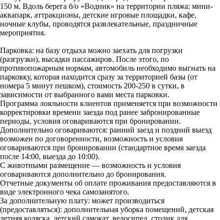
150 м. Вдоль берега б/о «Водник» на территории пляжа: мини-
аквапарк, аттракционы, детские игровые площадки, кафе,
ночные клубы, проводятся развлекательные, праздничные
мероприятия.
Парковка: на базу отдыха можно заехать для погрузки
(разгрузки), высадки пассажиров. После этого, по
противопожарным нормам, автомобиль необходимо выгнать на
парковку, которая находится сразу за территорией базы (от
номера 5 минут пешком), стоимость 200-250 в сутки, в
зависимости от выбранного вами места парковки.
Программа лояльности клиентов применяется при возможности
корректировки времени заезда под ранее забронированные
периоды, условия оговариваются при бронировании.
Дополнительно оговариваются: ранний заезд и поздний выезд
возможен по договоренности, возможность и условия
оговариваются при бронировании (стандартное время заезда
после 14:00, выезда до 10:00).
С животными размещение — возможность и условия
оговариваются дополнительно до бронирования.
Отчетные документы об оплате проживания предоставляются в
виде электронного чека самозанятого.
За дополнительную плату: может производиться
(предоставляться): дополнительная уборка помещений, детская
летняя коляска, детский самокат, велосипед, столик для