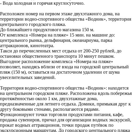
- Вода холодная и горячая круглосуточно.
Расположен номер на первом этаже двухэтажного дома, на
территории водно-спортивного общества «Водник», территория
центрального городского пляжа.
До ближайшего продуктового магазина 150 м.
От комплекса «Номера на пляже» 15 мин. на машине до:
центрального рынка, дельфинария, океанариума, парка
аттракционов, кинотеатра.
Такси до перечисленных мест отдыха от 200-250 рублей, до
остановки общественного транспорта 10 минут пешком.
Выгодное расположение комплекса «Номера на пляже»
позволяет, находясь вблизи от входа на городской центральный
пляж (150 м), оставаться на достаточном удалении от шума
увеселительных заведений.
Территория водно-спортивного общества «Водник»: находится
на центральном городском пляже. Расположена вдоль побережья
протяжённостью около 1 км, двухэтажные дома,
предназначенные для летнего отдыха. Домики, примыкая друг к
другу боковыми стенами, располагаются рядами.
Функционируют точки торговли продуктами питания, кафе,
продажа сувениров, причал для организации водных экскурсий,
прокат водных аттракционов, точки продаж путёвок по
экскурсионным маршрутам. До городского центрального пляжа