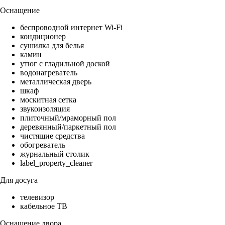
Оснащение
беспроводной интернет Wi-Fi
кондиционер
сушилка для белья
камин
утюг с гладильной доской
водонагреватель
металлическая дверь
шкаф
москитная сетка
звукоизоляция
плиточный/мраморный пол
деревянный/паркетный пол
чистящие средства
обогреватель
журнальный столик
label_property_cleaner
Для досуга
телевизор
кабельное ТВ
Оснащение двора