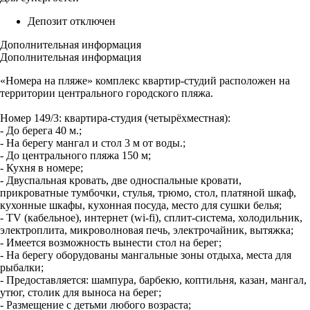
Депозит отключен
Дополнительная информация
Дополнительная информация
«Номера на пляже» комплекс квартир-студий расположен на
территории центрального городского пляжа.
Номер 149/3: квартира-студия (четырёхместная):
- До берега 40 м.;
- На берегу мангал и стол 3 м от воды.;
- До центрального пляжа 150 м;
- Кухня в номере;
- Двуспальная кровать, две односпальные кровати,
прикроватные тумбочки, стулья, трюмо, стол, платяной шкаф,
кухонные шкафы, кухонная посуда, место для сушки белья;
- ТV (кабельное), интернет (wi-fi), сплит-система, холодильник,
электроплита, микроволновая печь, электрочайник, вытяжка;
- Имеется возможность вынести стол на берег;
- На берегу оборудованы мангальные зоны отдыха, места для
рыбалки;
- Предоставляется: шампура, барбекю, коптильня, казан, мангал,
утюг, столик для выноса на берег;
- Размещение с детьми любого возраста;