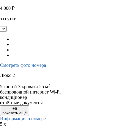
4 000
₽
за сутки
Смотреть фото номера
Люкс 2
2
5 гостей
3 кровати
25 м
беспроводной интернет Wi-Fi
кондиционер
отчётные документы
+6
показать ещё
Информация о номере
5 x