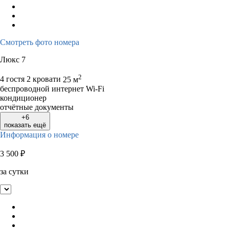
Смотреть фото номера
Люкс 7
2
4 гостя
2 кровати
25 м
беспроводной интернет Wi-Fi
кондиционер
отчётные документы
+6
показать ещё
Информация о номере
3 500
₽
за сутки