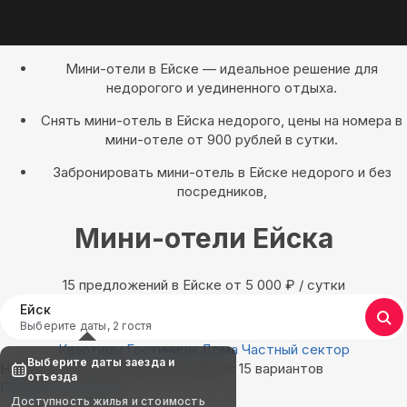
Мини-отели в Ейске — идеальное решение для
недорогого и уединенного отдыха.
Снять мини-отель в Ейска недорого, цены на номера в
мини-отеле от 900 рублей в сутки.
Забронировать мини-отель в Ейске недорого и без
посредников,
Мини-отели Ейска
15 предложений в Ейске oт 5 000
₽
/ сутки
Ейск
Выберите даты, 2 гостя
Квартиры
Гостиницы
Дома
Частный сектор
Выберите даты заезда и
Найдём, где остановиться в Ейске: 15 вариантов
отъезда
Показать на карте
Доступность жилья и стоимость