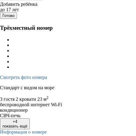
Добавить ребёнка
Август 2026
Сентяб
до 17 лет
Готово
пн
вт
ср
чт
пт
сб
вс
пн
вт
ср
ч
Трёхместный номер
1
2
1
2
3
3
4
5
6
7
8
9
7
8
9
1
10
11
12
13
14
15
16
14
15
16
1
17
18
19
20
21
22
23
21
22
23
2
24
25
26
27
28
29
30
28
29
30
Смотреть фото номера
31
Стандарт с видом на море
2
3 гостя
2 кровати
23 м
беспроводной интернет Wi-Fi
кондиционер
СВЧ-печь
+4
показать ещё
Информация о номере