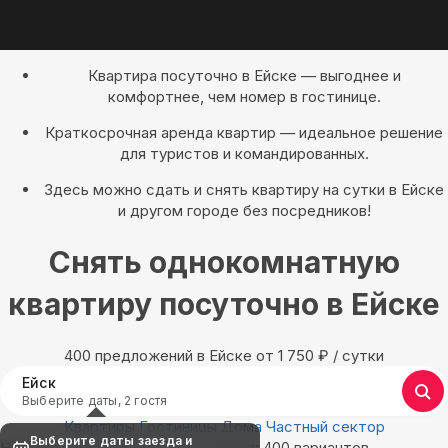
Квартира посуточно в Ейске — выгоднее и
комфортнее, чем номер в гостинице.
Краткосрочная аренда квартир — идеальное решение
для туристов и командированных.
Здесь можно сдать и снять квартиру на сутки в Ейске
и другом городе без посредников!
Снять однокомнатную
квартиру посуточно в Ейске
400 предложений в Ейске oт 1 750
₽
/ сутки
Ейск
Выберите даты, 2 гостя
Квартиры
Гостиницы
Дома
Частный сектор
Выберите даты заезда и
Найдём, где остановиться в Ейске: 400 вариантов