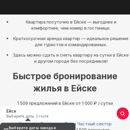
Квартира посуточно в Ейске — выгоднее и
комфортнее, чем номер в гостинице.
Краткосрочная аренда квартир — идеальное решение
для туристов и командированных.
Здесь можно сдать и снять квартиру на сутки в Ейске
и другом городе без посредников!
Быстрое бронирование
жилья в Ейске
1 509 предложений в Ейске oт 1 000
₽
/ сутки
Ейск
Выберите даты, 2 гостя
Квартиры
Гостиницы
Дома
Частный сектор
Выберите даты заезда и
Найдём, где остановиться в Ейске: 1 509 вариантов