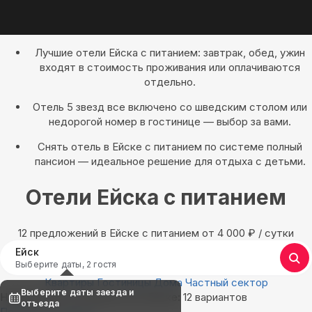
Лучшие отели Ейска с питанием: завтрак, обед, ужин
входят в стоимость проживания или оплачиваются
отдельно.
Отель 5 звезд все включено со шведским столом или
недорогой номер в гостинице — выбор за вами.
Снять отель в Ейске с питанием по системе полный
пансион — идеальное решение для отдыха с детьми.
Отели Ейска с питанием
12 предложений в Ейске с питанием oт 4 000
₽
/ сутки
Ейск
Выберите даты, 2 гостя
Квартиры
Гостиницы
Дома
Частный сектор
Выберите даты заезда и
Найдём, где остановиться в Ейске: 12 вариантов
отъезда
Показать на карте