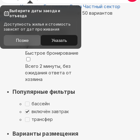
Квартиры
Гостиницы
Дома
Частный сектор
Выберите даты заезда и
Найдём, где остановиться в Ейске: 50 вариантов
отъезда
Показать на карте
Доступность жилья и стоимость
зависят от дат проживания
Выбирайте лучшее
Позже
Указать
Быстрое бронирование
Всего 2 минуты, без
ожидания ответа от
хозяина
Популярные фильтры
бассейн
включён завтрак
трансфер
Варианты размещения